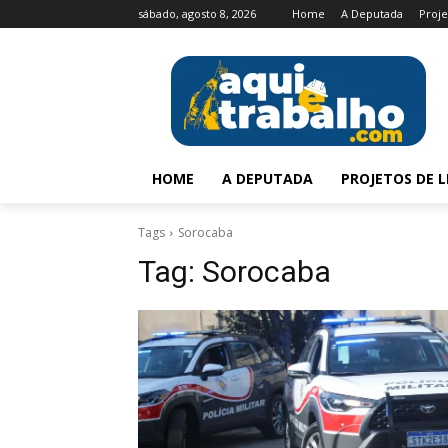
sábado, agosto 8, 2026
Home
A Deputada
Proje
HOME
A DEPUTADA
PROJETOS DE L
Tags
Sorocaba
Tag:
Sorocaba