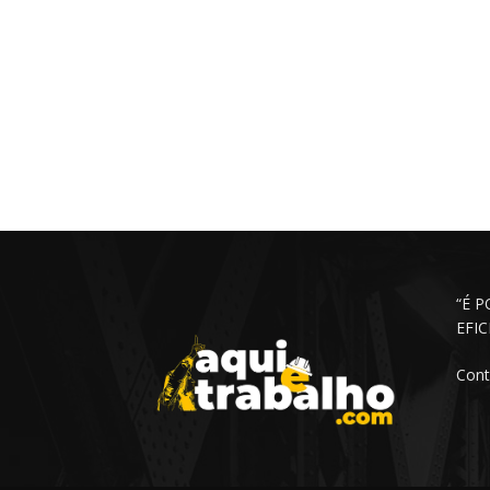
“É 
EFI
Cont