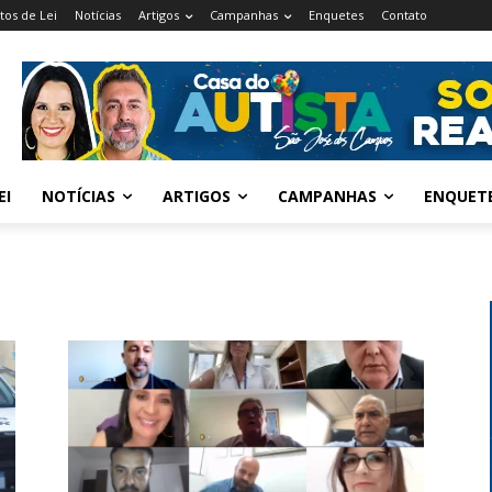
tos de Lei
Notícias
Artigos
Campanhas
Enquetes
Contato
EI
NOTÍCIAS
ARTIGOS
CAMPANHAS
ENQUET