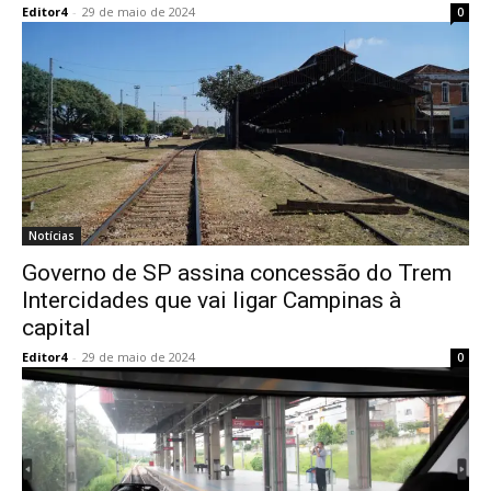
Editor4
-
29 de maio de 2024
0
Notícias
Governo de SP assina concessão do Trem
Intercidades que vai ligar Campinas à
capital
Editor4
-
29 de maio de 2024
0