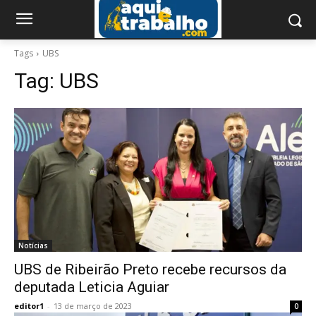
Tags
UBS
Tag:
UBS
Notícias
UBS de Ribeirão Preto recebe recursos da
deputada Leticia Aguiar
editor1
-
13 de março de 2023
0