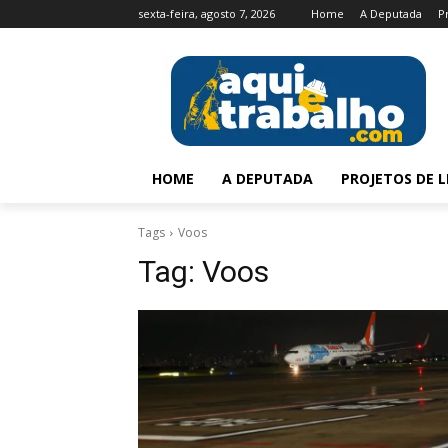
sexta-feira, agosto 7, 2026
Home
A Deputada
P
HOME
A DEPUTADA
PROJETOS DE L
Tags
Voos
Tag:
Voos