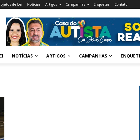
rojetos de Lei
Notícias
Artigos
Campanhas
Enquetes
Contato
EI
NOTÍCIAS
ARTIGOS
CAMPANHAS
ENQUET