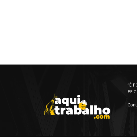
“É 
EFI
Cont