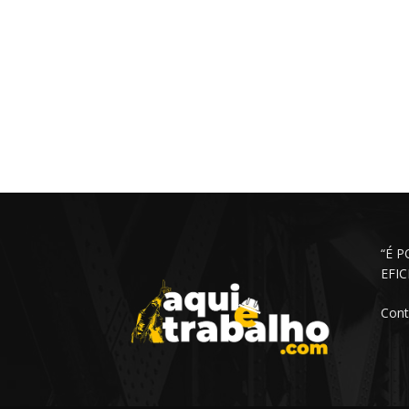
“É 
EFI
Cont