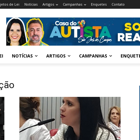
jetos de Lei
Notícias
Artigos
Campanhas
Enquetes
Contato
EI
NOTÍCIAS
ARTIGOS
CAMPANHAS
ENQUET
ção