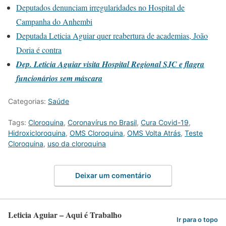
Deputados denunciam irregularidades no Hospital de
Campanha do Anhembi
Deputada Leticia Aguiar quer reabertura de academias, João
Doria é contra
Dep. Leticia Aguiar visita Hospital Regional SJC e flagra
funcionários sem máscara
Categorias:
Saúde
Tags:
Cloroquina
,
Coronavírus no Brasil
,
Cura Covid-19
,
Hidroxicloroquina
,
OMS Cloroquina
,
OMS Volta Atrás
,
Teste
Cloroquina
,
uso da cloroquina
Deixar um comentário
Leticia Aguiar – Aqui é Trabalho
Ir para o topo