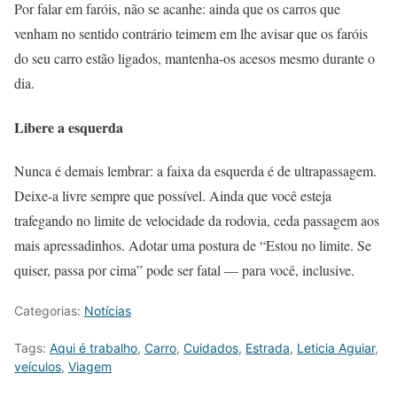
Por falar em faróis, não se acanhe: ainda que os carros que
venham no sentido contrário teimem em lhe avisar que os faróis
do seu carro estão ligados, mantenha-os acesos mesmo durante o
dia.
Libere a esquerda
Nunca é demais lembrar: a faixa da esquerda é de ultrapassagem.
Deixe-a livre sempre que possível. Ainda que você esteja
trafegando no limite de velocidade da rodovia, ceda passagem aos
mais apressadinhos. Adotar uma postura de “Estou no limite. Se
quiser, passa por cima” pode ser fatal — para você, inclusive.
Categorias:
Notícias
Tags:
Aqui é trabalho
,
Carro
,
Cuidados
,
Estrada
,
Leticia Aguiar
,
veículos
,
Viagem