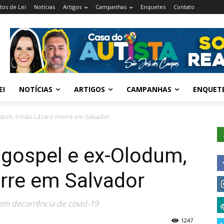
tos de Lei
Notícias
Artigos
Campanhas
Enquetes
Contato
EI
NOTÍCIAS
ARTIGOS
CAMPANHAS
ENQUET
odum, Irmão Lázaro morre em Salvador
 gospel e ex-Olodum,
rre em Salvador
u em decorrência de covid-19
1247