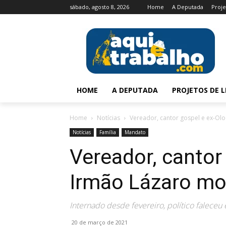
sábado, agosto 8, 2026
Home
A Deputada
Proje
HOME
A DEPUTADA
PROJETOS DE L
Home
Notícias
Vereador, cantor gospel e ex-Ol
Notícias
Família
Mandato
Vereador, cantor
Irmão Lázaro mo
Internado desde fevereiro, político falece
20 de março de 2021