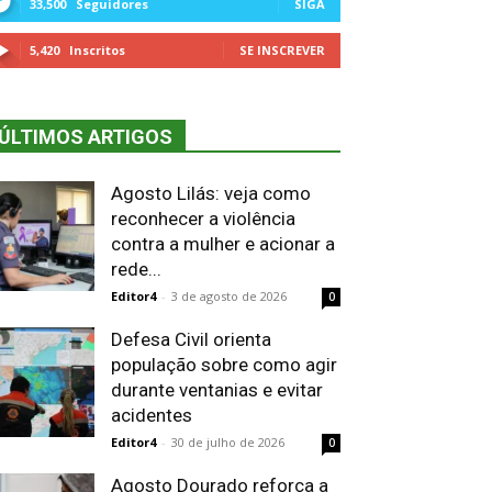
33,500
Seguidores
SIGA
5,420
Inscritos
SE INSCREVER
ÚLTIMOS ARTIGOS
Agosto Lilás: veja como
reconhecer a violência
contra a mulher e acionar a
rede...
Editor4
-
3 de agosto de 2026
0
Defesa Civil orienta
população sobre como agir
durante ventanias e evitar
acidentes
Editor4
-
30 de julho de 2026
0
Agosto Dourado reforça a