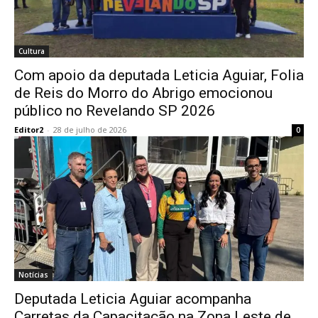
Cultura
Com apoio da deputada Leticia Aguiar, Folia
de Reis do Morro do Abrigo emocionou
público no Revelando SP 2026
Editor2
-
28 de julho de 2026
0
Notícias
Deputada Leticia Aguiar acompanha
Carretas da Capacitação na Zona Leste de