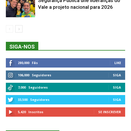
Segurança Pública une lideranças do
Vale a projeto nacional para 2026
SIGA-NOS
280,000
Fãs
LIKE
106,000
Seguidores
SIGA
7,000
Seguidores
SIGA
33,500
Seguidores
SIGA
5,420
Inscritos
SE INSCREVER