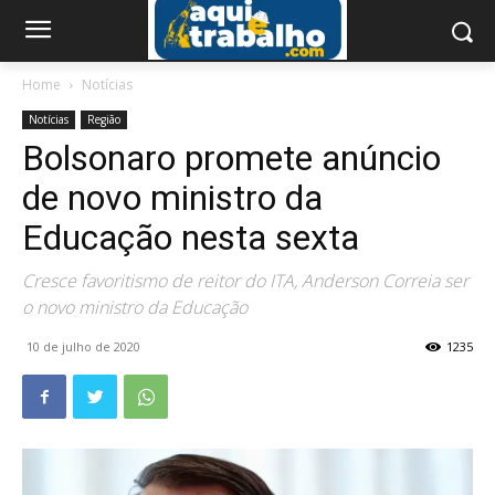
Home
Notícias
Notícias
Região
Bolsonaro promete anúncio
de novo ministro da
Educação nesta sexta
Cresce favoritismo de reitor do ITA, Anderson Correia ser
o novo ministro da Educação
10 de julho de 2020
1235