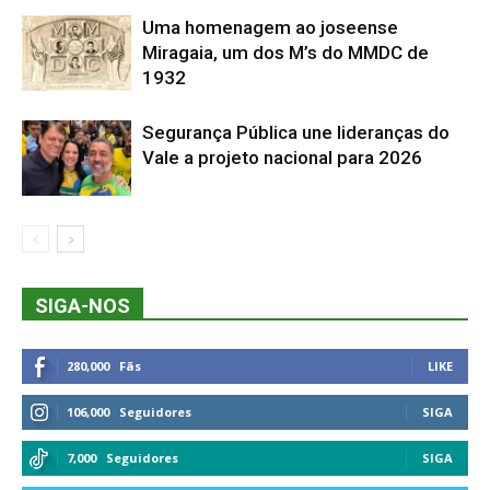
Uma homenagem ao joseense
Miragaia, um dos M’s do MMDC de
1932
Segurança Pública une lideranças do
Vale a projeto nacional para 2026
SIGA-NOS
280,000
Fãs
LIKE
106,000
Seguidores
SIGA
7,000
Seguidores
SIGA