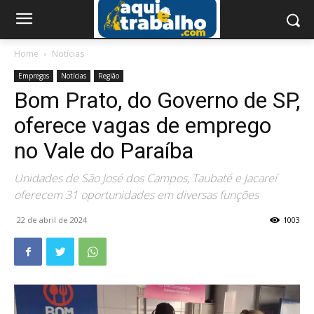
Home
Notícias
Empregos
Notícias
Região
Bom Prato, do Governo de SP,
oferece vagas de emprego
no Vale do Paraíba
Unidades de São José dos Campos, Taubaté e Jacareí
oferecem 31 oportunidades em diversas funções
22 de abril de 2024
1003