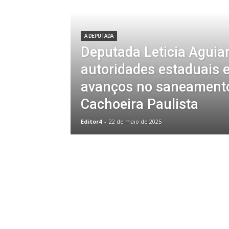
A DEPUTADA
Deputada Leticia Aguia
autoridades estaduais 
avanços no saneamento
Cachoeira Paulista
Editor4
-
22 de maio de 2025