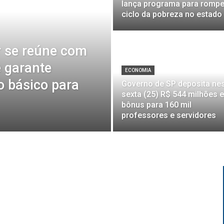
lança programa para rompe
ciclo da pobreza no estado
r se reúne com
e garante
ECONOMIA
 básico para
Governo de SP deposita ne
sexta (25) R$ 544 milhões 
bônus para 160 mil
professores e servidores