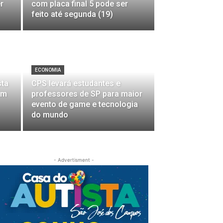
r
com placa final 5 pode ser
feito até segunda (19)
ECONOMIA
sta
CPS levará estudantes e
em
professores de SP para maior
evento de game e tecnologia
do mundo
- Advertisment -