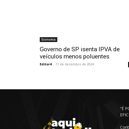
Economia
Governo de SP isenta IPVA de
veículos menos poluentes
Editor4
-
11 de dezembro de 2024
“É 
EFI
Cont