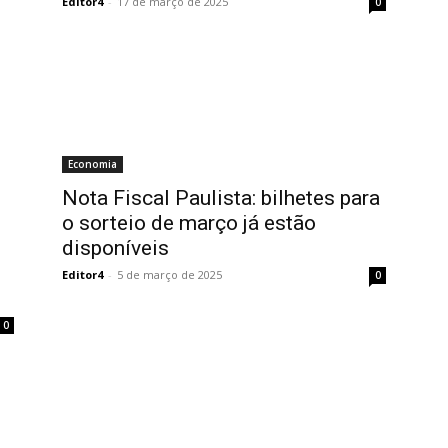
Editor4
-
17 de março de 2025
0
Economia
Nota Fiscal Paulista: bilhetes para
o sorteio de março já estão
disponíveis
Editor4
-
5 de março de 2025
0
0