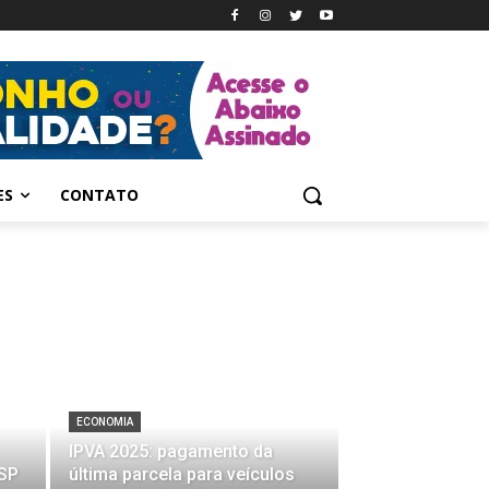
ES
CONTATO
ECONOMIA
IPVA 2025: pagamento da
 SP
última parcela para veículos