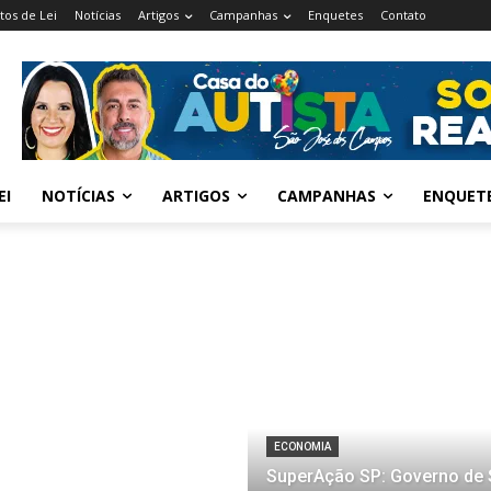
tos de Lei
Notícias
Artigos
Campanhas
Enquetes
Contato
EI
NOTÍCIAS
ARTIGOS
CAMPANHAS
ENQUET
ECONOMIA
SuperAção SP: Governo de