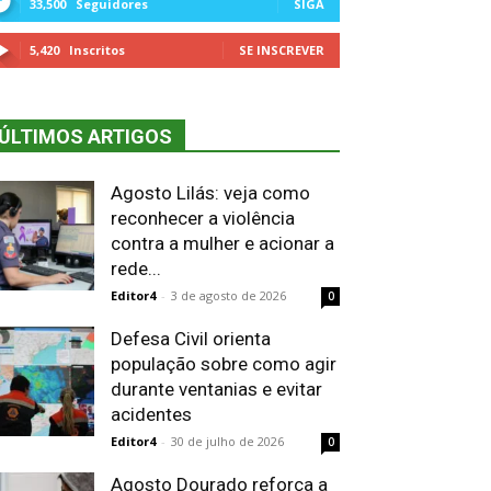
33,500
Seguidores
SIGA
5,420
Inscritos
SE INSCREVER
ÚLTIMOS ARTIGOS
Agosto Lilás: veja como
reconhecer a violência
contra a mulher e acionar a
rede...
Editor4
-
3 de agosto de 2026
0
Defesa Civil orienta
população sobre como agir
durante ventanias e evitar
acidentes
Editor4
-
30 de julho de 2026
0
Agosto Dourado reforça a