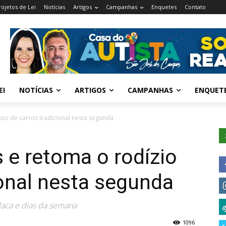
rojetos de Lei
Notícias
Artigos
Campanhas
Enquetes
Contato
EI
NOTÍCIAS
ARTIGOS
CAMPANHAS
ENQUET
zio de carros tradicional nesta segunda
s e retoma o rodízio
ional nesta segunda
placa e dias da semana
1096