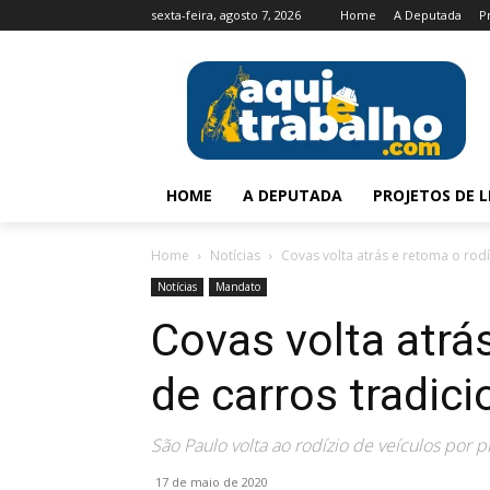
sexta-feira, agosto 7, 2026
Home
A Deputada
P
HOME
A DEPUTADA
PROJETOS DE L
Home
Notícias
Covas volta atrás e retoma o rodí
Notícias
Mandato
Covas volta atrá
de carros tradic
São Paulo volta ao rodízio de veículos por 
17 de maio de 2020