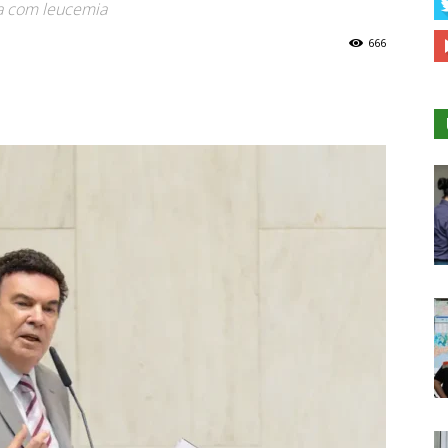
va com leucemia
666