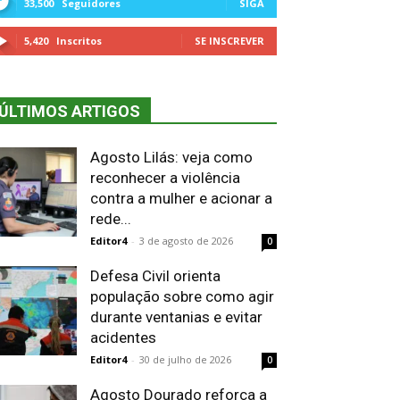
33,500
Seguidores
SIGA
5,420
Inscritos
SE INSCREVER
ÚLTIMOS ARTIGOS
Agosto Lilás: veja como
reconhecer a violência
contra a mulher e acionar a
rede...
Editor4
-
3 de agosto de 2026
0
Defesa Civil orienta
população sobre como agir
durante ventanias e evitar
acidentes
Editor4
-
30 de julho de 2026
0
Agosto Dourado reforça a