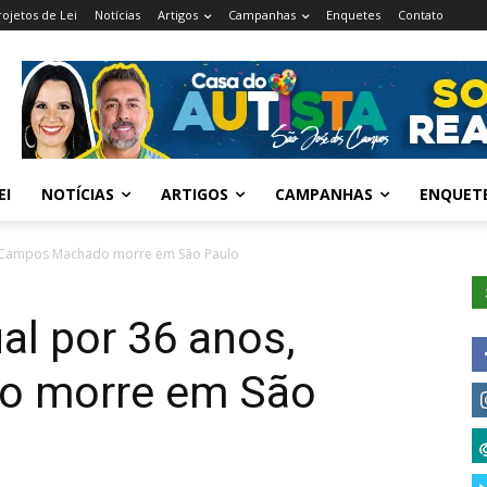
rojetos de Lei
Notícias
Artigos
Campanhas
Enquetes
Contato
EI
NOTÍCIAS
ARTIGOS
CAMPANHAS
ENQUET
, Campos Machado morre em São Paulo
al por 36 anos,
o morre em São