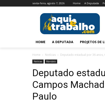
sexta-feira, agosto 7, 2026
Home
A Deputada
P
HOME
A DEPUTADA
PROJETOS DE L
Home
Notícias
Deputado estadual por 36 anos
Notícias
Mandato
Deputado estadu
Campos Machad
Paulo