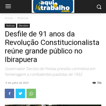
Home
Notícias
Notícias
Mandato
Desfile de 91 anos da
Revolução Constitucionalista
reúne grande público no
Ibirapuera
Governador Tarcísio de Freitas presidiu cerimônia em
homenagem a combatentes paulistas de 1932
9 de julho de 2023
736