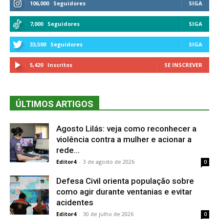
106,000
Seguidores
SIGA
7,000
Seguidores
SIGA
33,500
Seguidores
SIGA
5,420
Inscritos
SE INSCREVER
ÚLTIMOS ARTIGOS
Agosto Lilás: veja como reconhecer a
violência contra a mulher e acionar a
rede...
Editor4
-
3 de agosto de 2026
0
Defesa Civil orienta população sobre
como agir durante ventanias e evitar
acidentes
Editor4
-
30 de julho de 2026
0