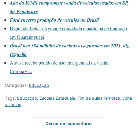
Alta do ICMS compromete venda de veículos usados em SP,
diz Fenabrave
Ford encerra produção de veículos no Brasil
Deputada Leticia Aguiar é convidada e participa de tratoraço
em Guaratinguetá
Brasil tem 354 milhões de vacinas asseguradas em 2021, diz
Pazuello
Anvisa recebe pedido de uso emergencial da vacina
CoronaVac
Categorias:
Educação
Tags:
Educação
,
Escolas Estaduais
,
Fim de aulas remotas
,
volta
as aulas
Deixar um comentário