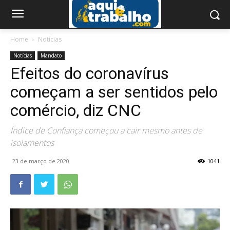
Home
Notícias
Notícias
Mandato
Efeitos do coronavírus
começam a ser sentidos pelo
comércio, diz CNC
Índice de Confiança começou a cair mesmo antes de
isolamentos
23 de março de 2020
1041