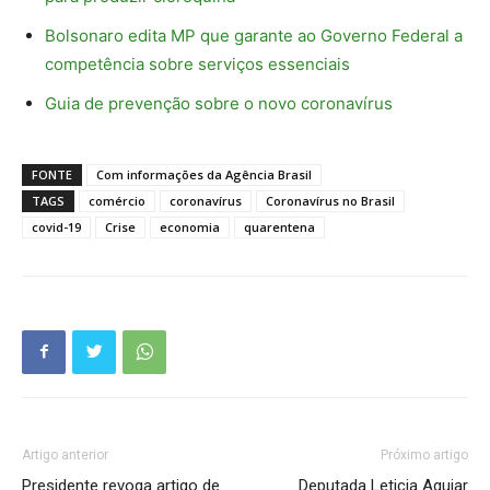
Bolsonaro edita MP que garante ao Governo Federal a
competência sobre serviços essenciais
Guia de prevenção sobre o novo coronavírus
FONTE
Com informações da Agência Brasil
TAGS
comércio
coronavírus
Coronavírus no Brasil
covid-19
Crise
economia
quarentena
Artigo anterior
Próximo artigo
Presidente revoga artigo de
Deputada Leticia Aguiar