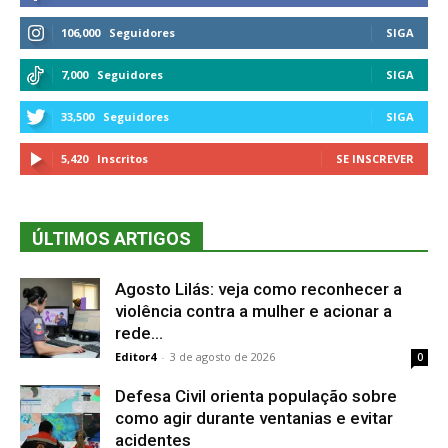
106,000
Seguidores
SIGA
7,000
Seguidores
SIGA
33,500
Seguidores
SIGA
5,420
Inscritos
SE INSCREVER
ÚLTIMOS ARTIGOS
Agosto Lilás: veja como reconhecer a
violência contra a mulher e acionar a
rede...
Editor4
-
3 de agosto de 2026
0
Defesa Civil orienta população sobre
como agir durante ventanias e evitar
acidentes