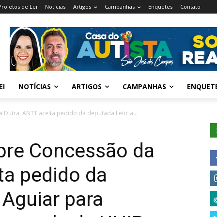
Projetos de Lei
Notícias
Artigos
Campanhas
Enquetes
Contato
EI
NOTÍCIAS
ARTIGOS
CAMPANHAS
ENQUET
Dutra, ANTT aceita pedido da deputada Leticia...
bre Concessão da
ta pedido da
 Aguiar para