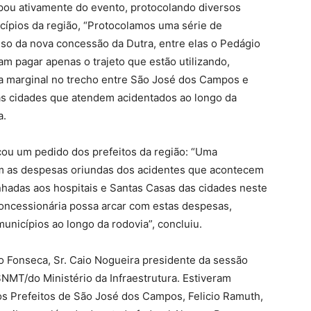
pou ativamente do evento, protocolando diversos
icípios da região, “Protocolamos uma série de
sso da nova concessão da Dutra, entre elas o Pedágio
m pagar apenas o trajeto que estão utilizando,
da marginal no trecho entre São José dos Campos e
nas cidades que atendem acidentados ao longo da
a.
rçou um pedido dos prefeitos da região: “Uma
com as despesas oriundas dos acidentes que acontecem
nhadas aos hospitais e Santas Casas das cidades neste
concessionária possa arcar com estas despesas,
nicípios ao longo da rodovia”, concluiu.
lo Fonseca, Sr. Caio Nogueira presidente da sessão
SNMT/do Ministério da Infraestrutura. Estiveram
os Prefeitos de São José dos Campos, Felicio Ramuth,