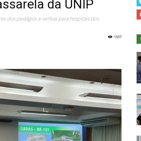
assarela da UNIP
es dos pedágios e verbas para hospitais dos
1557