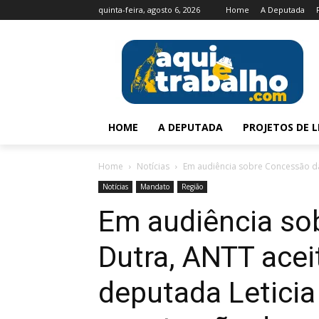
quinta-feira, agosto 6, 2026
Home
A Deputada
HOME
A DEPUTADA
PROJETOS DE L
Home
Notícias
Em audiência sobre Concessão da 
Notícias
Mandato
Região
Em audiência so
Dutra, ANTT acei
deputada Leticia