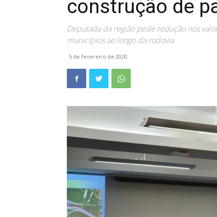
construção de p
Deputada da região pede redução nos valor
municípios ao longo da rodovia
5 de fevereiro de 2020