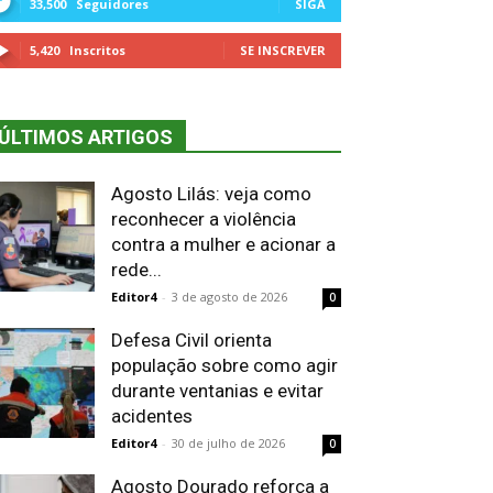
33,500
Seguidores
SIGA
5,420
Inscritos
SE INSCREVER
ÚLTIMOS ARTIGOS
Agosto Lilás: veja como
reconhecer a violência
contra a mulher e acionar a
rede...
Editor4
-
3 de agosto de 2026
0
Defesa Civil orienta
população sobre como agir
durante ventanias e evitar
acidentes
Editor4
-
30 de julho de 2026
0
Agosto Dourado reforça a