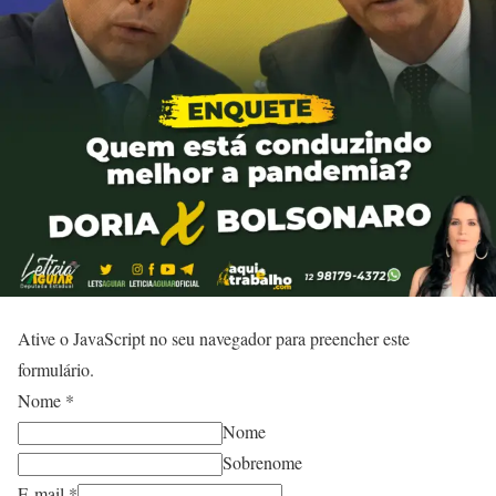
Ative o JavaScript no seu navegador para preencher este
formulário.
Nome
*
Nome
Sobrenome
E-mail
*