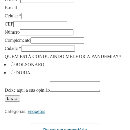
E-mail
Celular
*
CEP
Número
Complemento
Cidade
*
QUEM ESTÁ CONDUZINDO MELHOR A PANDEMIA?
*
BOLSONARO
DORIA
Deixe aqui a sua opinião
Enviar
Categorias:
Enquetes
Deixar um comentário