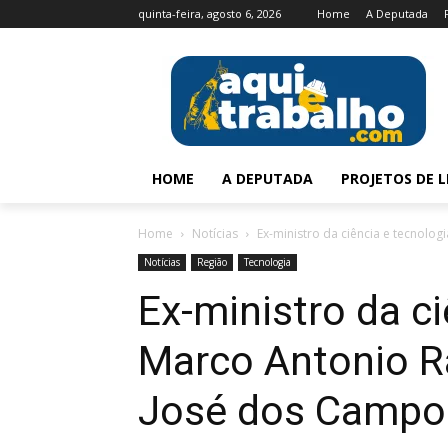
quinta-feira, agosto 6, 2026
Home
A Deputada
HOME
A DEPUTADA
PROJETOS DE L
Home
Notícias
Ex-ministro da ciência e tecnolo
Notícias
Região
Tecnologia
Ex-ministro da ci
Marco Antonio R
José dos Campo