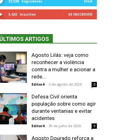
33,500
Seguidores
SIGA
5,420
Inscritos
SE INSCREVER
ÚLTIMOS ARTIGOS
Agosto Lilás: veja como
reconhecer a violência
contra a mulher e acionar a
rede...
Editor4
-
3 de agosto de 2026
0
Defesa Civil orienta
população sobre como agir
durante ventanias e evitar
acidentes
Editor4
-
30 de julho de 2026
0
Agosto Dourado reforça a