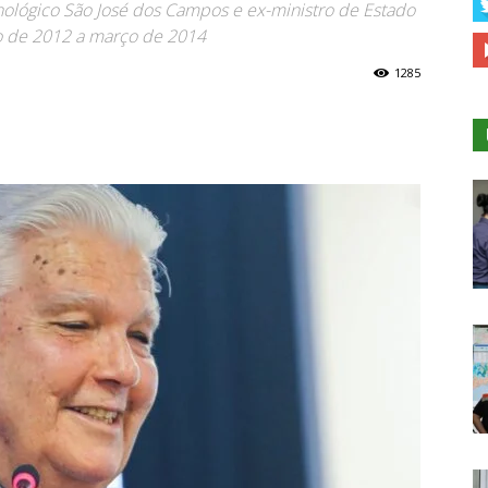
ológico São José dos Campos e ex-ministro de Estado
ro de 2012 a março de 2014
1285