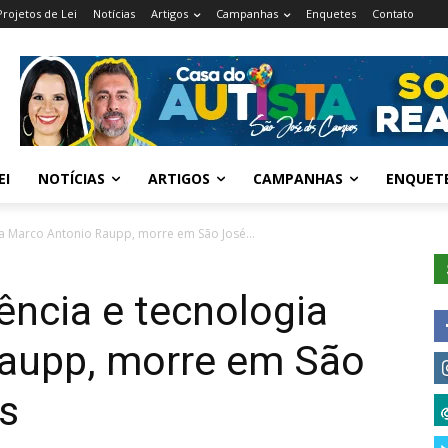
Projetos de Lei
Notícias
Artigos
Campanhas
Enquetes
Contato
EI
NOTÍCIAS
ARTIGOS
CAMPANHAS
ENQUET
gia Marco Antonio Raupp, morre em São José...
ência e tecnologia
aupp, morre em São
s