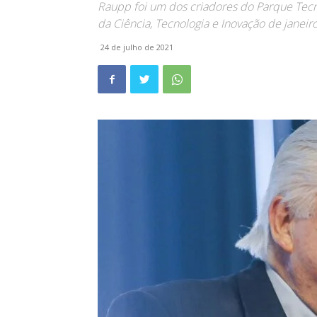
Raupp foi um dos criadores do Parque Tecn
da Ciência, Tecnologia e Inovação de janei
24 de julho de 2021