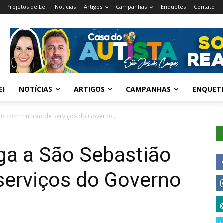
Projetos de Lei
Notícias
Artigos
Campanhas
Enquetes
Contato
EI
NOTÍCIAS
ARTIGOS
CAMPANHAS
ENQUET
ão com mutirão de serviços do Governo...
ga a São Sebastião
serviços do Governo