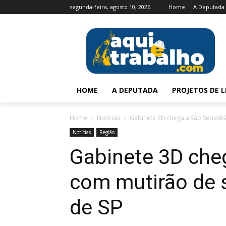
segunda-feira, agosto 10, 2026
Home
A Deputada
HOME
A DEPUTADA
PROJETOS DE L
Home
Notícias
Gabinete 3D chega a São Sebasti
Notícias
Região
Gabinete 3D che
com mutirão de 
de SP