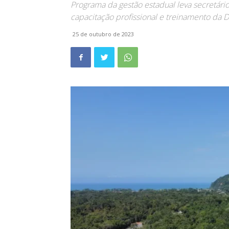
Programa da gestão estadual leva secretári
capacitação profissional e treinamento da D
25 de outubro de 2023