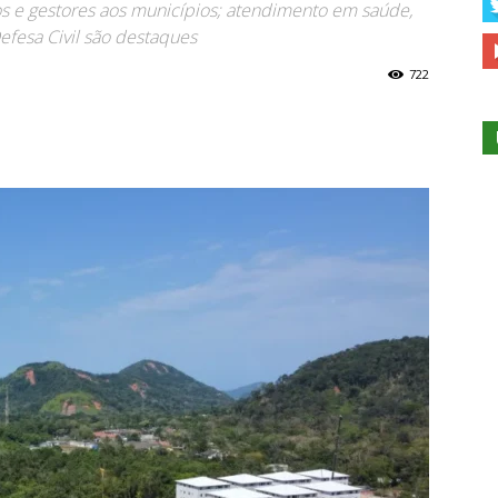
os e gestores aos municípios; atendimento em saúde,
efesa Civil são destaques
722