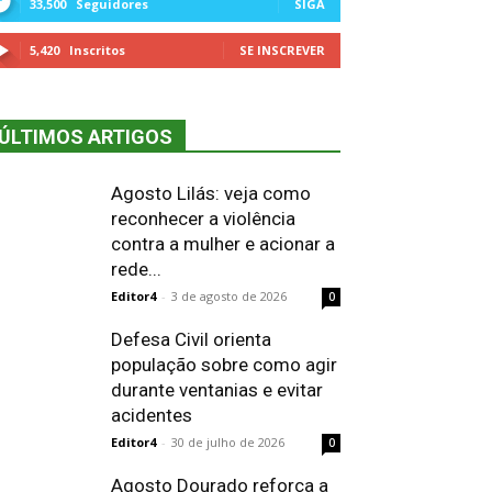
33,500
Seguidores
SIGA
5,420
Inscritos
SE INSCREVER
ÚLTIMOS ARTIGOS
Agosto Lilás: veja como
reconhecer a violência
contra a mulher e acionar a
rede...
Editor4
-
3 de agosto de 2026
0
Defesa Civil orienta
população sobre como agir
durante ventanias e evitar
acidentes
Editor4
-
30 de julho de 2026
0
Agosto Dourado reforça a