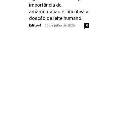
importância da
amamentação e incentiva a
doação de leite humano...
Editor4
-
30 de julho de 2026
0