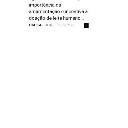
importância da
amamentação e incentiva a
doação de leite humano...
Editor4
-
30 de julho de 2026
0