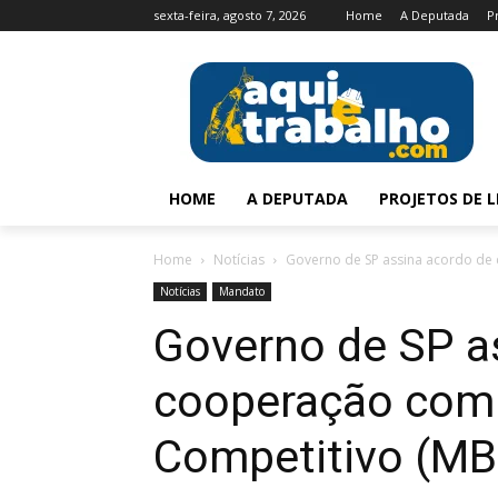
sexta-feira, agosto 7, 2026
Home
A Deputada
P
HOME
A DEPUTADA
PROJETOS DE L
Home
Notícias
Governo de SP assina acordo de 
Notícias
Mandato
Governo de SP a
cooperação com 
Competitivo (MB