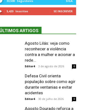
33,500
Seguidores
SIGA
5,420
Inscritos
SE INSCREVER
ÚLTIMOS ARTIGOS
Agosto Lilás: veja como
reconhecer a violência
contra a mulher e acionar a
rede...
Editor4
-
3 de agosto de 2026
0
Defesa Civil orienta
população sobre como agir
durante ventanias e evitar
acidentes
Editor4
-
30 de julho de 2026
0
Agosto Dourado reforça a