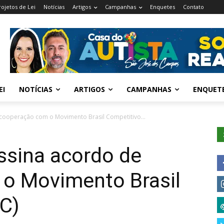
rojetos de Lei
Notícias
Artigos
Campanhas
Enquetes
Contato
EI
NOTÍCIAS
ARTIGOS
CAMPANHAS
ENQUET
cooperação com o Movimento Brasil Competitivo...
ssina acordo de
o Movimento Brasil
C)