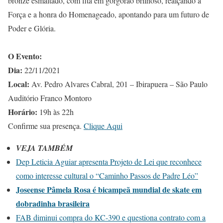
bronze esmaltado, com fita em gorgorão brilhoso, realçando a
Força e a honra do Homenageado, apontando para um futuro de
Poder e Glória.
O Evento:
Dia:
22/11/2021
Local:
Av. Pedro Alvares Cabral, 201 – Ibirapuera – São Paulo
Auditório Franco Montoro
Horário:
19h às 22h
Confirme sua presença.
Clique Aqui
VEJA TAMBÉM
Dep Leticia Aguiar apresenta Projeto de Lei que reconhece
como interesse cultural o “Caminho Passos de Padre Léo”
Joseense Pâmela Rosa é bicampeã mundial de skate em
dobradinha brasileira
FAB diminui compra do KC-390 e questiona contrato com a