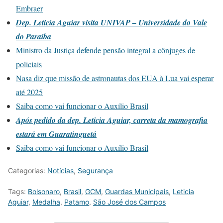
Embraer
Dep. Leticia Aguiar visita UNIVAP – Universidade do Vale
do Paraíba
Ministro da Justiça defende pensão integral a cônjuges de
policiais
Nasa diz que missão de astronautas dos EUA à Lua vai esperar
até 2025
Saiba como vai funcionar o Auxílio Brasil
Após pedido da dep. Leticia Aguiar, carreta da mamografia
estará em Guaratinguetá
Saiba como vai funcionar o Auxílio Brasil
Categorias:
Notícias
,
Segurança
Tags:
Bolsonaro
,
Brasil
,
GCM
,
Guardas Municipais
,
Leticia
Aguiar
,
Medalha
,
Patamo
,
São José dos Campos