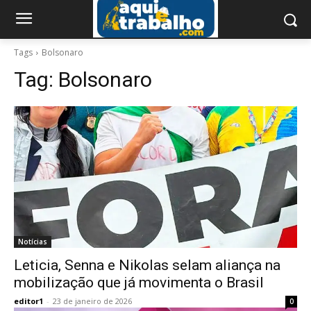
Tags
Bolsonaro
Tag:
Bolsonaro
Notícias
Leticia, Senna e Nikolas selam aliança na
mobilização que já movimenta o Brasil
editor1
-
23 de janeiro de 2026
0