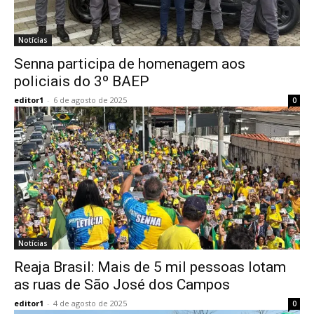
Notícias
Senna participa de homenagem aos
policiais do 3º BAEP
editor1
-
6 de agosto de 2025
0
Notícias
Reaja Brasil: Mais de 5 mil pessoas lotam
as ruas de São José dos Campos
editor1
-
4 de agosto de 2025
0