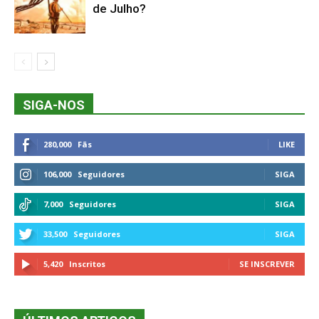
de Julho?
SIGA-NOS
280,000
Fãs
LIKE
106,000
Seguidores
SIGA
7,000
Seguidores
SIGA
33,500
Seguidores
SIGA
5,420
Inscritos
SE INSCREVER