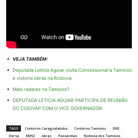
VEJA TAMBÉM:
Deputada Leticia Aguiar visita Concessionária Tamoios
e vistoria obras na Rodovia
Mais radares na Tamoios?
DEPUTADA LETICIA AGUIAR PARTICIPA DE REUNIÃO
DO CODIVAP COM O VICE GOVERNADOR
TAGS
Contorno Caraguatatuba
Contorno Tamoios
DER
Dersa
KM52
obras
Passarelas
Rodovia dos Tamoios