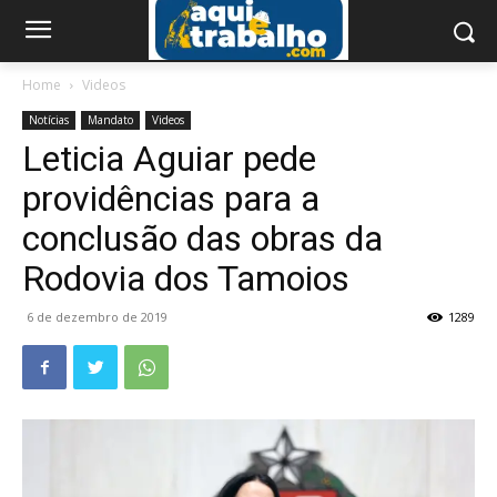
Home
Videos
Notícias
Mandato
Videos
Leticia Aguiar pede
providências para a
conclusão das obras da
Rodovia dos Tamoios
6 de dezembro de 2019
1289