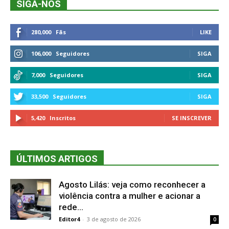
SIGA-NOS
280,000
Fãs
LIKE
106,000
Seguidores
SIGA
7,000
Seguidores
SIGA
33,500
Seguidores
SIGA
5,420
Inscritos
SE INSCREVER
ÚLTIMOS ARTIGOS
Agosto Lilás: veja como reconhecer a
violência contra a mulher e acionar a
rede...
Editor4
-
3 de agosto de 2026
0