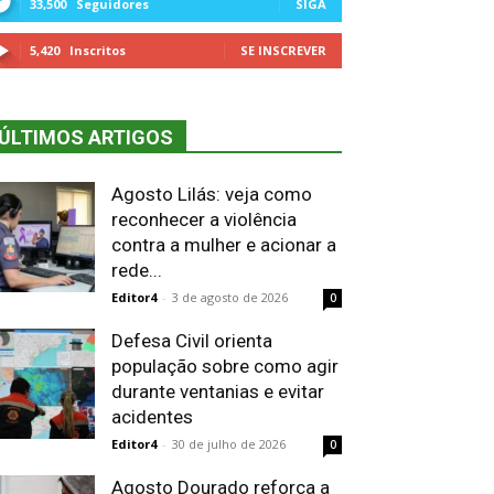
33,500
Seguidores
SIGA
5,420
Inscritos
SE INSCREVER
ÚLTIMOS ARTIGOS
Agosto Lilás: veja como
reconhecer a violência
contra a mulher e acionar a
rede...
Editor4
-
3 de agosto de 2026
0
Defesa Civil orienta
população sobre como agir
durante ventanias e evitar
acidentes
Editor4
-
30 de julho de 2026
0
Agosto Dourado reforça a