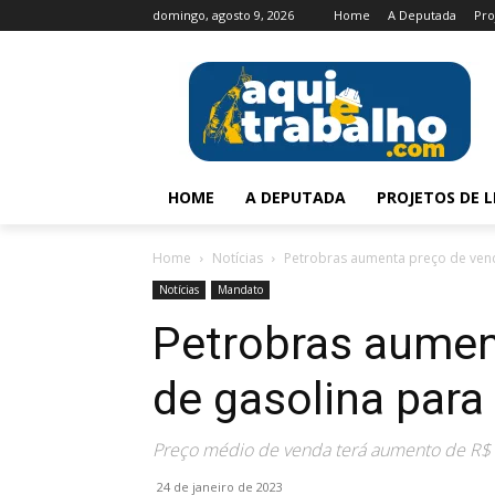
domingo, agosto 9, 2026
Home
A Deputada
Pro
HOME
A DEPUTADA
PROJETOS DE L
Home
Notícias
Petrobras aumenta preço de vend
Notícias
Mandato
Petrobras aumen
de gasolina para 
Preço médio de venda terá aumento de R$ 0
24 de janeiro de 2023