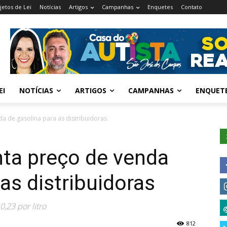
jetos de Lei
Notícias
Artigos
Campanhas
Enquetes
Contato
EI
NOTÍCIAS
ARTIGOS
CAMPANHAS
ENQUET
a de gasolina para as distribuidoras
ta preço de venda
as distribuidoras
,23 por litro
812