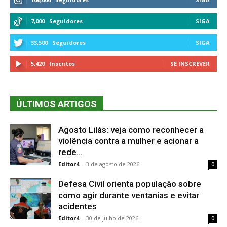
7,000
Seguidores
SIGA
33,500
Seguidores
SIGA
5,420
Inscritos
SE INSCREVER
ÚLTIMOS ARTIGOS
Agosto Lilás: veja como reconhecer a
violência contra a mulher e acionar a
rede...
Editor4
-
3 de agosto de 2026
0
Defesa Civil orienta população sobre
como agir durante ventanias e evitar
acidentes
Editor4
-
30 de julho de 2026
0