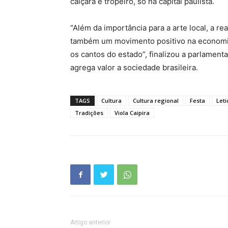
caiçara e tropeiro, só na capital paulista.
“Além da importância para a arte local, a r
também um movimento positivo na economia 
os cantos do estado”, finalizou a parlamentar
agrega valor a sociedade brasileira.
TAGS
Cultura
Cultura regional
Festa
Leti
Tradições
Viola Caipira
Artigo anterior