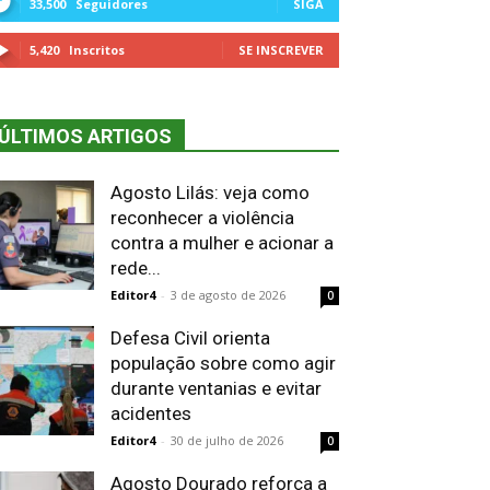
33,500
Seguidores
SIGA
5,420
Inscritos
SE INSCREVER
ÚLTIMOS ARTIGOS
Agosto Lilás: veja como
reconhecer a violência
contra a mulher e acionar a
rede...
Editor4
-
3 de agosto de 2026
0
Defesa Civil orienta
população sobre como agir
durante ventanias e evitar
acidentes
Editor4
-
30 de julho de 2026
0
Agosto Dourado reforça a