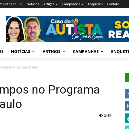
Projetos de Lei
Notícias
Artigos
Campanhas
Enquetes
Contato
EI
NOTÍCIAS
ARTIGOS
CAMPANHAS
ENQUET
a Revelando São Paulo
ampos no Programa
aulo
2489