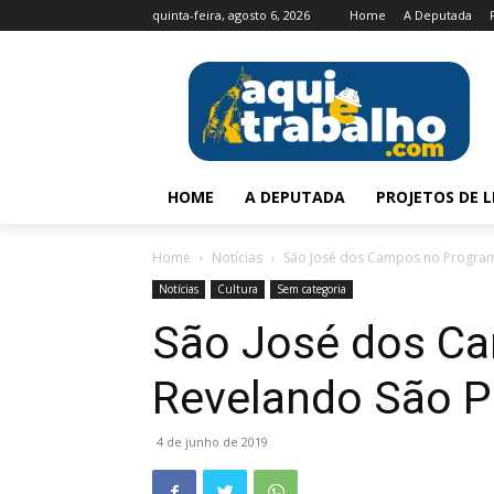
quinta-feira, agosto 6, 2026
Home
A Deputada
HOME
A DEPUTADA
PROJETOS DE L
Home
Notícias
São José dos Campos no Program
Notícias
Cultura
Sem categoria
São José dos C
Revelando São P
4 de junho de 2019