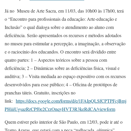
Já no Museu de Arte Sacra, em 11/03, das 10h00 às 17h00, terá
o “Encontro para profissionais da educação: Arte-educação e
Inclusão” o qual dialoga sobre o atendimento ao aluno com
deficiência. Serão apresentados os recursos e métodos adotados
no museu para estimular a percepção, a imaginação, a observação
e o raciocínio dos educandos. O encontro será dividido entre
quatro partes: 1 – Aspectos teóricos sobre a pessoa com
deficiência; 2 – Dinâmicas sobre as deficiências física, visual e
auditiva; 3 – Visita mediada ao espaço expositivo com os recursos
desenvolvidos para esse público; 4 – Oficina de protótipos de
pranchas táteis. Gratuito, inscrições no
link:
https://docs.google.com/forms/d/e/1FAIpQLSfCPTPFcjBmj
PHiiiUgsazRrCPf0e2CrzOnqyHVT3R3keRdCA/viewform
Quem estiver pelo interior de São Paulo, em 12/03, pode ir até o
Teatro Araras, que estará com a peça “palhaçada olímpica”.