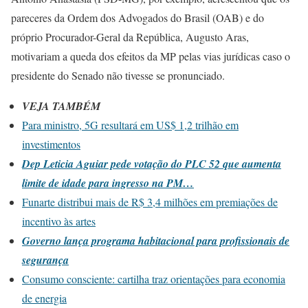
pareceres da Ordem dos Advogados do Brasil (OAB) e do
próprio Procurador-Geral da República, Augusto Aras,
motivariam a queda dos efeitos da MP pelas vias jurídicas caso o
presidente do Senado não tivesse se pronunciado.
VEJA TAMBÉM
Para ministro, 5G resultará em US$ 1,2 trilhão em
investimentos
Dep Leticia Aguiar pede votação do PLC 52 que aumenta
limite de idade para ingresso na PM…
Funarte distribui mais de R$ 3,4 milhões em premiações de
incentivo às artes
Governo lança programa habitacional para profissionais de
segurança
Consumo consciente: cartilha traz orientações para economia
de energia