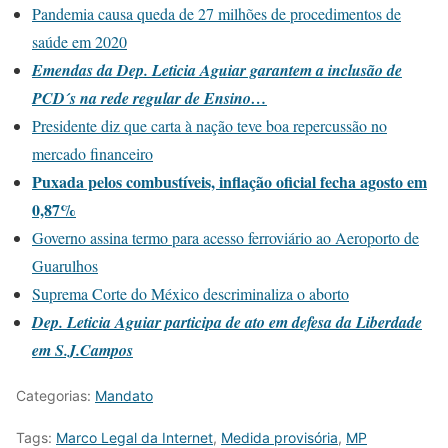
Pandemia causa queda de 27 milhões de procedimentos de
saúde em 2020
Emendas da Dep. Leticia Aguiar garantem a inclusão de
PCD´s na rede regular de Ensino…
Presidente diz que carta à nação teve boa repercussão no
mercado financeiro
Puxada pelos combustíveis, inflação oficial fecha agosto em
0,87%
Governo assina termo para acesso ferroviário ao Aeroporto de
Guarulhos
Suprema Corte do México descriminaliza o aborto
Dep. Leticia Aguiar participa de ato em defesa da Liberdade
em S.J.Campos
Categorias:
Mandato
Tags:
Marco Legal da Internet
,
Medida provisória
,
MP