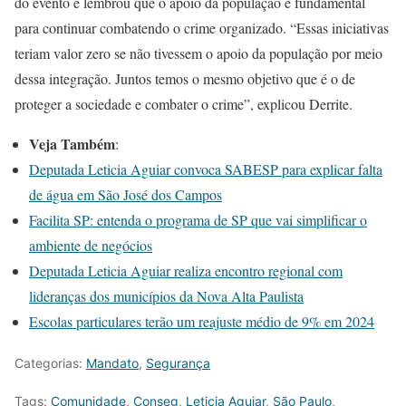
do evento e lembrou que o apoio da população é fundamental
para continuar combatendo o crime organizado. “Essas iniciativas
teriam valor zero se não tivessem o apoio da população por meio
dessa integração. Juntos temos o mesmo objetivo que é o de
proteger a sociedade e combater o crime”, explicou Derrite.
Veja Também
:
Deputada Leticia Aguiar convoca SABESP para explicar falta
de água em São José dos Campos
Facilita SP: entenda o programa de SP que vai simplificar o
ambiente de negócios
Deputada Leticia Aguiar realiza encontro regional com
lideranças dos municípios da Nova Alta Paulista
Escolas particulares terão um reajuste médio de 9% em 2024
Categorias:
Mandato
,
Segurança
Tags:
Comunidade
,
Conseg
,
Leticia Aguiar
,
São Paulo
,