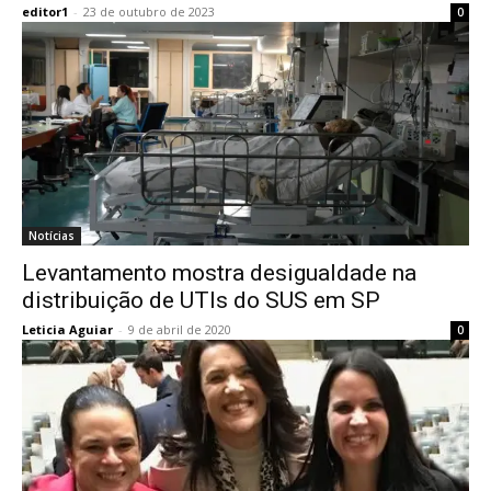
editor1
-
23 de outubro de 2023
0
Notícias
Levantamento mostra desigualdade na
distribuição de UTIs do SUS em SP
Leticia Aguiar
-
9 de abril de 2020
0