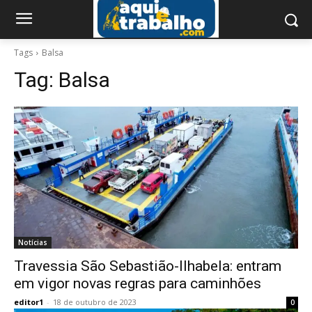
Tags
Balsa
Tag:
Balsa
Notícias
Travessia São Sebastião-Ilhabela: entram
em vigor novas regras para caminhões
editor1
-
18 de outubro de 2023
0