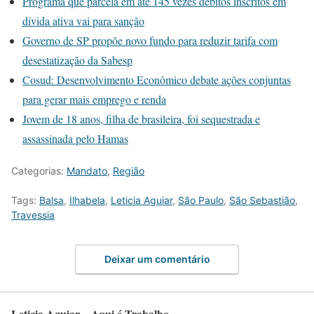
Programa que parcela em até 145 vezes débitos inscritos em
dívida ativa vai para sanção
Governo de SP propõe novo fundo para reduzir tarifa com
desestatização da Sabesp
Cosud: Desenvolvimento Econômico debate ações conjuntas
para gerar mais emprego e renda
Jovem de 18 anos, filha de brasileira, foi sequestrada e
assassinada pelo Hamas
Categorias:
Mandato
,
Região
Tags:
Balsa
,
Ilhabela
,
Leticia Aguiar
,
São Paulo
,
São Sebastião
,
Travessia
Deixar um comentário
Leticia Aguiar – Aqui é Trabalho