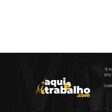
“É 
EFI
Cont