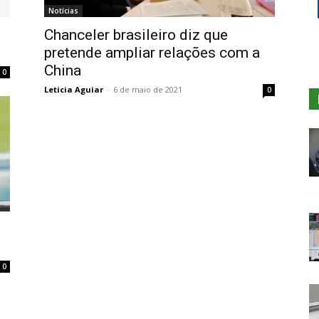
Notícias
Chanceler brasileiro diz que
pretende ampliar relações com a
China
0
Leticia Aguiar
-
6 de maio de 2021
0
0