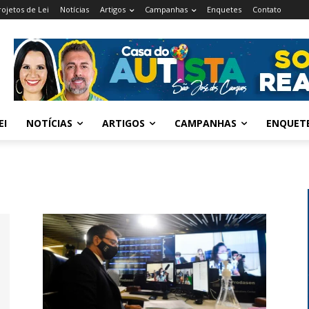
rojetos de Lei
Notícias
Artigos
Campanhas
Enquetes
Contato
EI
NOTÍCIAS
ARTIGOS
CAMPANHAS
ENQUET