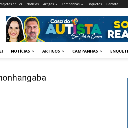
Projetos de Lei
Notícias
Artigos
Campanhas
Enquetes
Contato
EI
NOTÍCIAS
ARTIGOS
CAMPANHAS
ENQUET
monhangaba