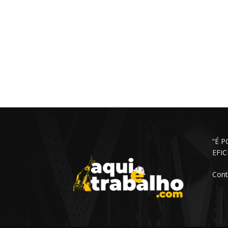
“É 
EFI
Cont