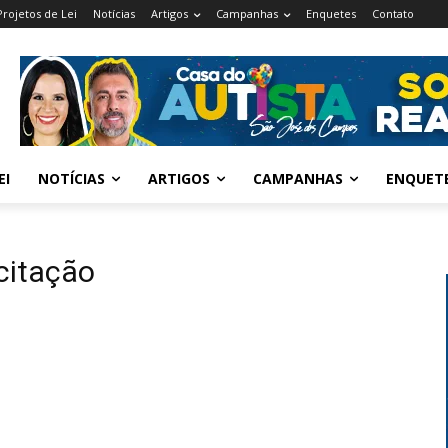
Projetos de Lei
Notícias
Artigos
Campanhas
Enquetes
Contato
EI
NOTÍCIAS
ARTIGOS
CAMPANHAS
ENQUET
citação