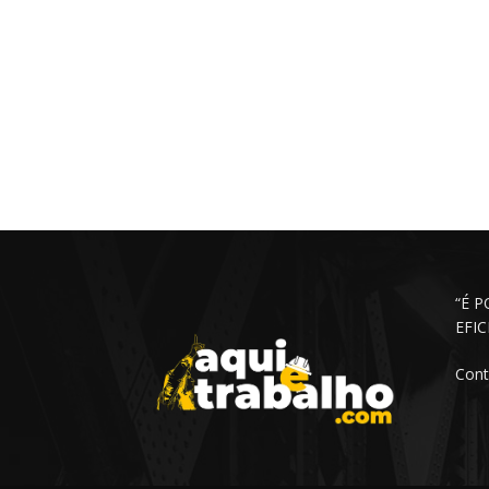
“É 
EFI
Cont