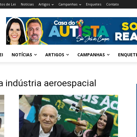
tos de Lei
Notícias
Artigos
Campanhas
Enquetes
Contato
EI
NOTÍCIAS
ARTIGOS
CAMPANHAS
ENQUET
a indústria aeroespacial