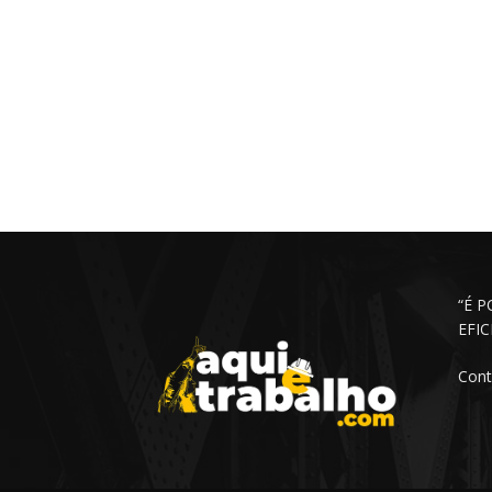
“É 
EFI
Cont