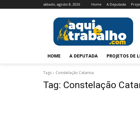
sábado, agosto 8, 2026
Home
A Deputada
Proje
HOME
A DEPUTADA
PROJETOS DE L
Tags
Constelação Catarina
Tag:
Constelação Cata