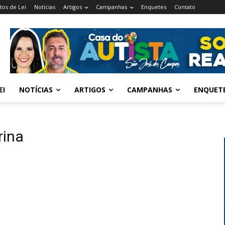
tos de Lei
Notícias
Artigos
Campanhas
Enquetes
Contato
EI
NOTÍCIAS
ARTIGOS
CAMPANHAS
ENQUET
rina