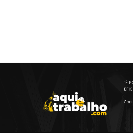
“É 
EFI
Cont