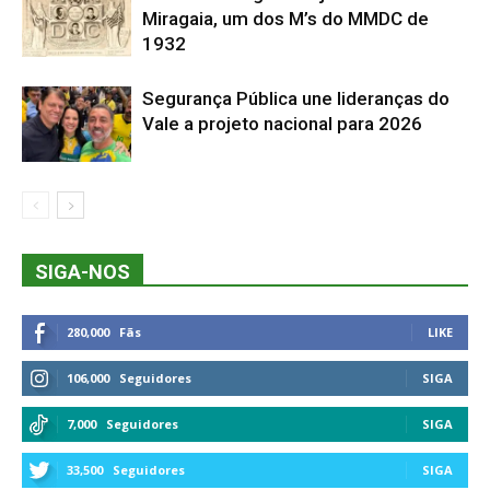
Miragaia, um dos M’s do MMDC de
1932
Segurança Pública une lideranças do
Vale a projeto nacional para 2026
SIGA-NOS
280,000
Fãs
LIKE
106,000
Seguidores
SIGA
7,000
Seguidores
SIGA
33,500
Seguidores
SIGA