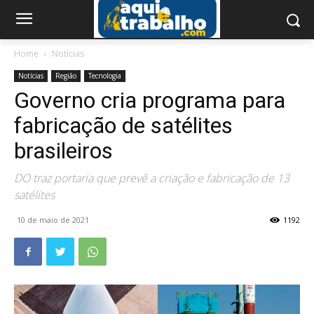
Home
Notícias
Notícias
Região
Tecnologia
Governo cria programa para
fabricação de satélites
brasileiros
DO traz portaria que prevê a criação e fabricação de 13
satélites
10 de maio de 2021
1192