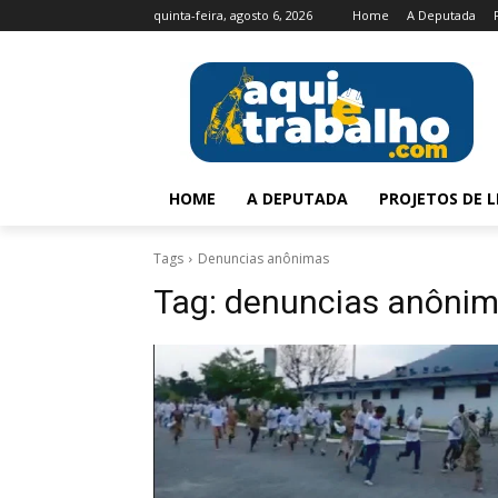
quinta-feira, agosto 6, 2026
Home
A Deputada
HOME
A DEPUTADA
PROJETOS DE L
Tags
Denuncias anônimas
Tag:
denuncias anôni