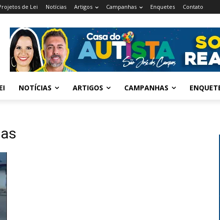
Projetos de Lei
Notícias
Artigos
Campanhas
Enquetes
Contato
EI
NOTÍCIAS
ARTIGOS
CAMPANHAS
ENQUET
mas