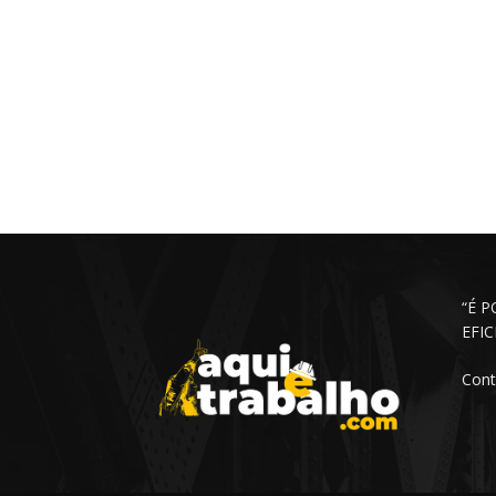
“É 
EFI
Cont