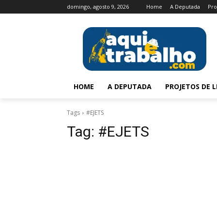
domingo, agosto 9, 2026
Home
A Deputada
Pro
HOME
A DEPUTADA
PROJETOS DE L
Tags
#EJETS
Tag:
#EJETS