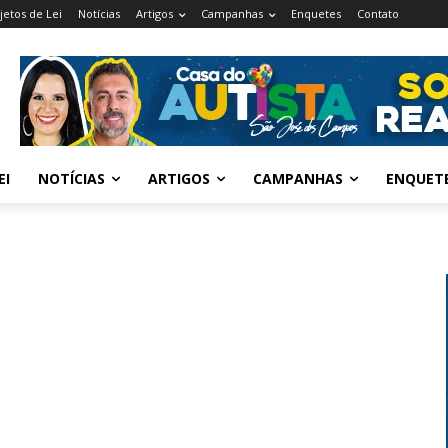
jetos de Lei
Notícias
Artigos
Campanhas
Enquetes
Contato
EI
NOTÍCIAS
ARTIGOS
CAMPANHAS
ENQUET