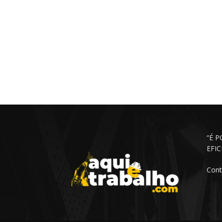
“É 
EFI
Cont