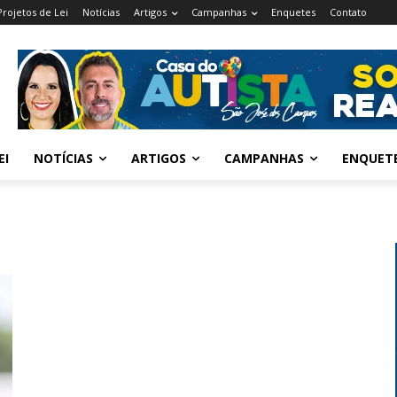
Projetos de Lei
Notícias
Artigos
Campanhas
Enquetes
Contato
EI
NOTÍCIAS
ARTIGOS
CAMPANHAS
ENQUET