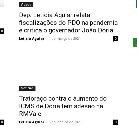
Videos
Dep. Leticia Aguiar relata
fiscalizações do PDO na pandemia
e critica o governador João Doria
0
Leticia Aguiar
-
4 de março de 2021
0
Notícias
Tratoraço contra o aumento do
ICMS de Doria tem adesão na
RMVale
Leticia Aguiar
-
5 de janeiro de 2021
0
0