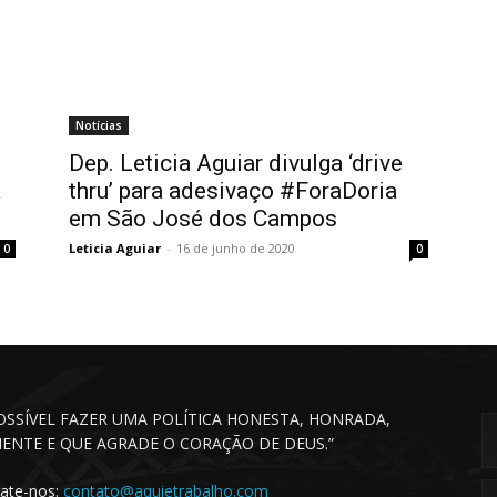
Notícias
Dep. Leticia Aguiar divulga ‘drive
a
thru’ para adesivaço #ForaDoria
em São José dos Campos
Leticia Aguiar
-
16 de junho de 2020
0
0
POSSÍVEL FAZER UMA POLÍTICA HONESTA, HONRADA,
CIENTE E QUE AGRADE O CORAÇÃO DE DEUS.”
ate-nos:
contato@aquietrabalho.com