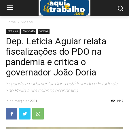
Home
Videos
Notícias
Mandato
Videos
Dep. Leticia Aguiar relata
fiscalizações do PDO na
pandemia e critica o
governador João Doria
Segundo a parlamentar Doria está levando o Estado de
São Paulo a um colapso econômico
4 de março de 2021
1447