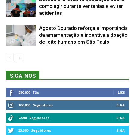
como agir durante ventanias e evitar
acidentes
Agosto Dourado reforça a importância
da amamentação e incentiva a doação
de leite humano em São Paulo
SIGA-NOS
280,000
Fãs
LIKE
106,000
Seguidores
SIGA
7,000
Seguidores
SIGA
33,500
Seguidores
SIGA