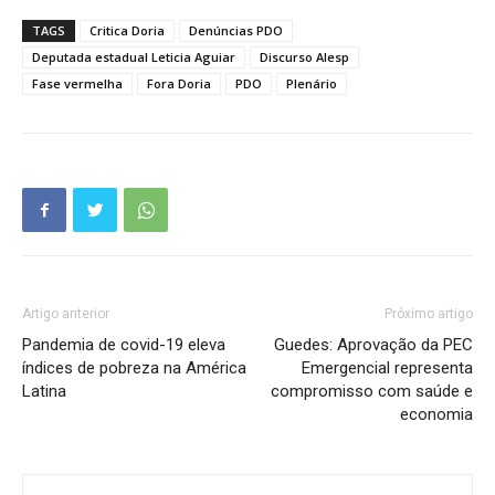
TAGS
Critica Doria
Denúncias PDO
Deputada estadual Leticia Aguiar
Discurso Alesp
Fase vermelha
Fora Doria
PDO
Plenário
Artigo anterior
Próximo artigo
Pandemia de covid-19 eleva
Guedes: Aprovação da PEC
índices de pobreza na América
Emergencial representa
Latina
compromisso com saúde e
economia