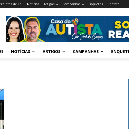
Projetos de Lei
Notícias
Artigos
Campanhas
Enquetes
Contato
EI
NOTÍCIAS
ARTIGOS
CAMPANHAS
ENQUET