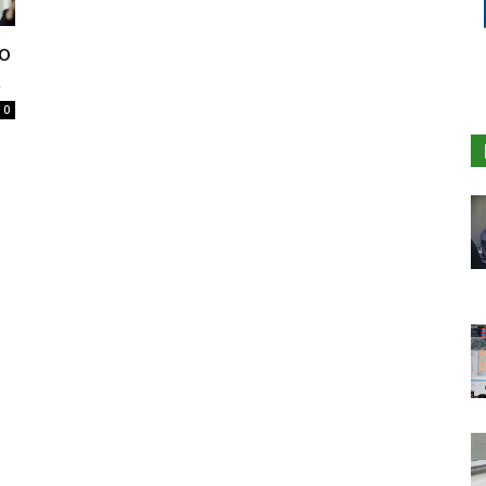
o
a
0