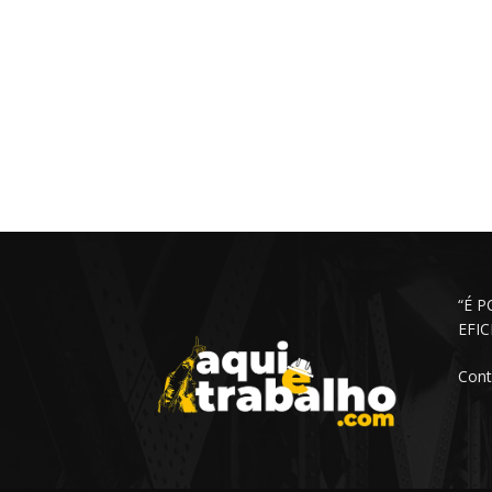
“É 
EFI
Cont