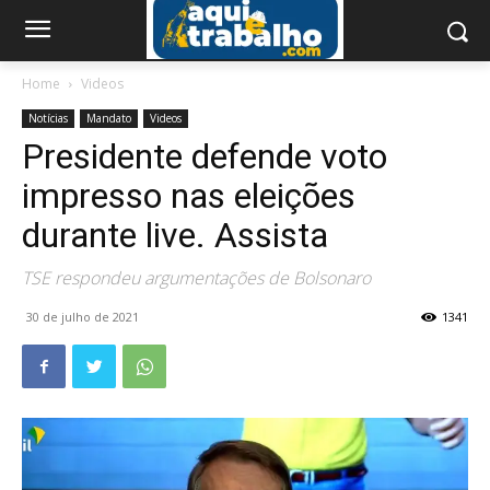
Home
Videos
Notícias
Mandato
Videos
Presidente defende voto
impresso nas eleições
durante live. Assista
TSE respondeu argumentações de Bolsonaro
30 de julho de 2021
1341