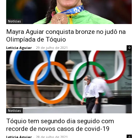
Notícias
Mayra Aguiar conquista bronze no judô na
Olimpíada de Tóquio
Leticia Aguiar
-
29 de julho de 2021
0
Notícias
Tóquio tem segundo dia seguido com
recorde de novos casos de covid-19
Leticia Aguiar
-
28 de julho de 2021
0