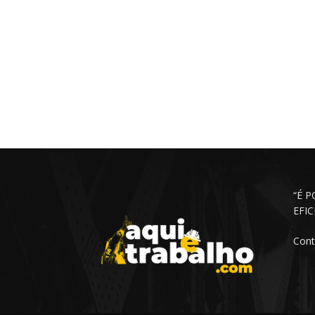
“É 
EFI
Cont