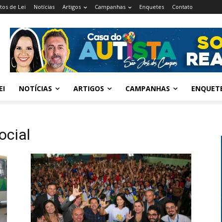
tos de Lei
Notícias
Artigos
Campanhas
Enquetes
Contato
EI
NOTÍCIAS
ARTIGOS
CAMPANHAS
ENQUET
ocial