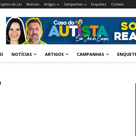
rojetos de Lei
Notícias
Artigos
Campanhas
Enquetes
Contato
EI
NOTÍCIAS
ARTIGOS
CAMPANHAS
ENQUET
o