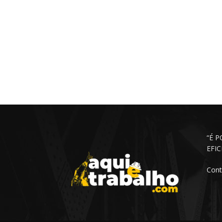
“É 
EFI
Cont